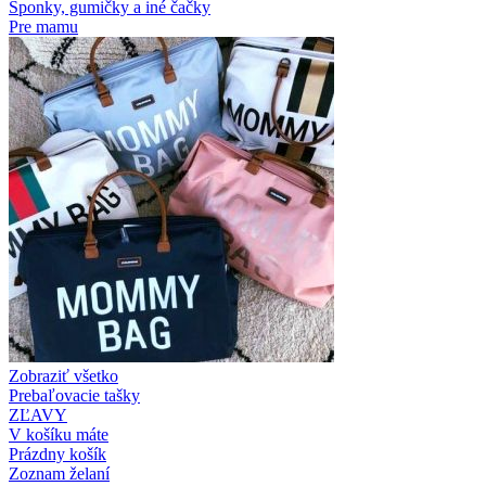
Sponky, gumičky a iné čačky
Pre mamu
Zobraziť všetko
Prebaľovacie tašky
ZĽAVY
V košíku máte
Prázdny košík
Zoznam želaní