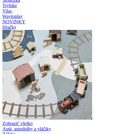
Stonožka
Trybike
Vilac
Waytoplay
NOVINKY
Hračky
Zobraziť všetko
Autá, autodráhy a vláčiky