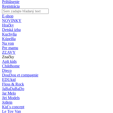
Prihlásenie
Registrácia
E-shop
NOVINKY
Hračky
Detská izba
Kuchyňa
Kúpelňa
Na von
Pre mamu
ZĽAVY
Značky
Apli kids
Childhome
Djeco
DouDou et compagnie
EDUkid
Floss & Rock
JaBaDaBaDo
Jar Melo
Jiri Models
Jollein
Kid´s concept
Le Toy Van