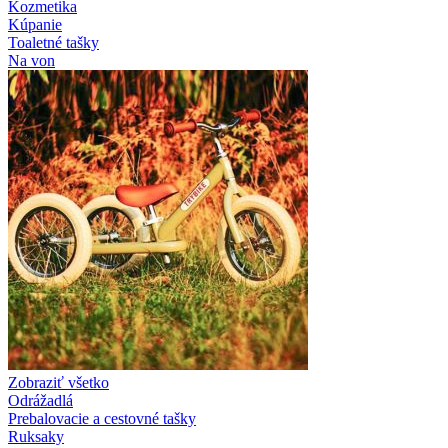
Kozmetika
Kúpanie
Toaletné tašky
Na von
Zobraziť všetko
Odrážadlá
Prebalovacie a cestovné tašky
Ruksaky