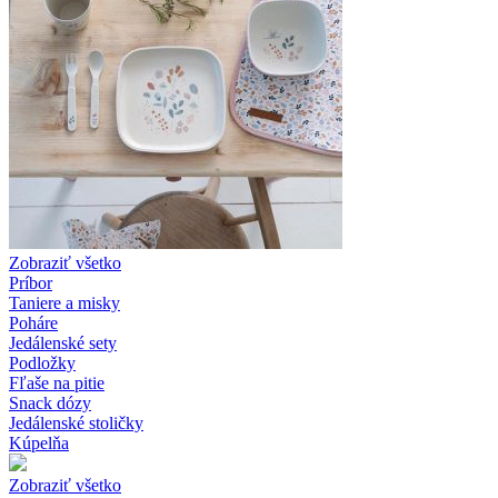
Zobraziť všetko
Príbor
Taniere a misky
Poháre
Jedálenské sety
Podložky
Fľaše na pitie
Snack dózy
Jedálenské stoličky
Kúpelňa
Zobraziť všetko