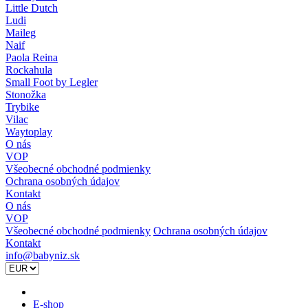
Little Dutch
Ludi
Maileg
Naif
Paola Reina
Rockahula
Small Foot by Legler
Stonožka
Trybike
Vilac
Waytoplay
O nás
VOP
Všeobecné obchodné podmienky
Ochrana osobných údajov
Kontakt
O nás
VOP
Všeobecné obchodné podmienky
Ochrana osobných údajov
Kontakt
info@babyniz.sk
E-shop