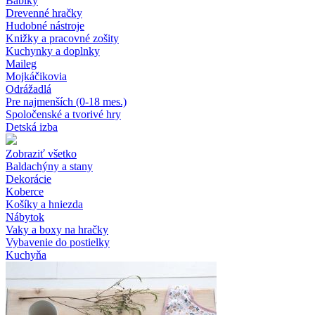
Bábiky
Drevenné hračky
Hudobné nástroje
Knižky a pracovné zošity
Kuchynky a doplnky
Maileg
Mojkáčikovia
Odrážadlá
Pre najmenších (0-18 mes.)
Spoločenské a tvorivé hry
Detská izba
Zobraziť všetko
Baldachýny a stany
Dekorácie
Koberce
Košíky a hniezda
Nábytok
Vaky a boxy na hračky
Vybavenie do postielky
Kuchyňa