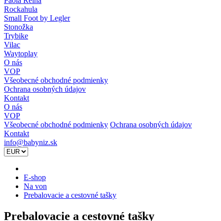
Paola Reina
Rockahula
Small Foot by Legler
Stonožka
Trybike
Vilac
Waytoplay
O nás
VOP
Všeobecné obchodné podmienky
Ochrana osobných údajov
Kontakt
O nás
VOP
Všeobecné obchodné podmienky
Ochrana osobných údajov
Kontakt
info@babyniz.sk
E-shop
Na von
Prebalovacie a cestovné tašky
Prebalovacie a cestovné tašky