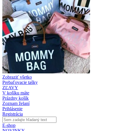
Zobraziť všetko
Prebaľovacie tašky
ZĽAVY
V košíku máte
Prázdny košík
Zoznam želaní
Prihlásenie
Registrácia
E-shop
NOVINKY