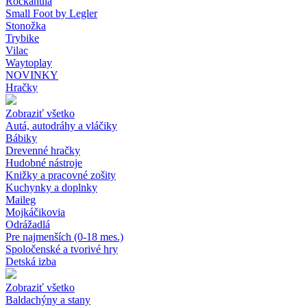
Rockahula
Small Foot by Legler
Stonožka
Trybike
Vilac
Waytoplay
NOVINKY
Hračky
Zobraziť všetko
Autá, autodráhy a vláčiky
Bábiky
Drevenné hračky
Hudobné nástroje
Knižky a pracovné zošity
Kuchynky a doplnky
Maileg
Mojkáčikovia
Odrážadlá
Pre najmenších (0-18 mes.)
Spoločenské a tvorivé hry
Detská izba
Zobraziť všetko
Baldachýny a stany