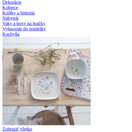
Dekorácie
Koberce
Košíky a hniezda
Nábytok
Vaky a boxy na hračky
Vybavenie do postielky
Kuchyňa
Zobraziť všetko