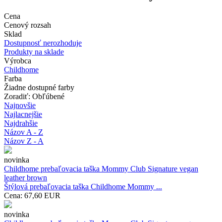
Cena
Cenový rozsah
Sklad
Dostupnosť nerozhoduje
Produkty na sklade
Výrobca
Childhome
Farba
Žiadne dostupné farby
Zoradiť: Obľúbené
Najnovšie
Najlacnejšie
Najdrahšie
Názov A - Z
Názov Z - A
novinka
Childhome prebaľovacia taška Mommy Club Signature vegan
leather brown
Štýlová prebaľovacia taška Childhome Mommy ...
Cena:
67,60
EUR
novinka