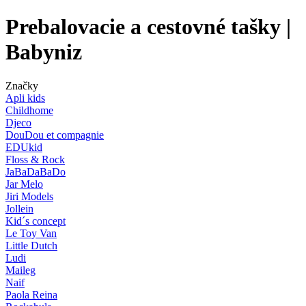
Prebalovacie a cestovné tašky |
Babyniz
Značky
Apli kids
Childhome
Djeco
DouDou et compagnie
EDUkid
Floss & Rock
JaBaDaBaDo
Jar Melo
Jiri Models
Jollein
Kid´s concept
Le Toy Van
Little Dutch
Ludi
Maileg
Naif
Paola Reina