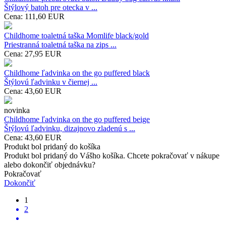
Štýlový batoh pre otecka v ...
Cena:
111,60
EUR
Childhome toaletná taška Momlife black/gold
Priestranná toaletná taška na zips ...
Cena:
27,95
EUR
Childhome ľadvinka on the go puffered black
Štýlovú ľadvinku v čiernej ...
Cena:
43,60
EUR
novinka
Childhome ľadvinka on the go puffered beige
Štýlovú ľadvinku, dizajnovo zladenú s ...
Cena:
43,60
EUR
Produkt bol pridaný do košíka
Produkt bol pridaný do Vášho košíka. Chcete pokračovať v nákupe
alebo dokončiť objednávku?
Pokračovať
Dokončiť
1
2