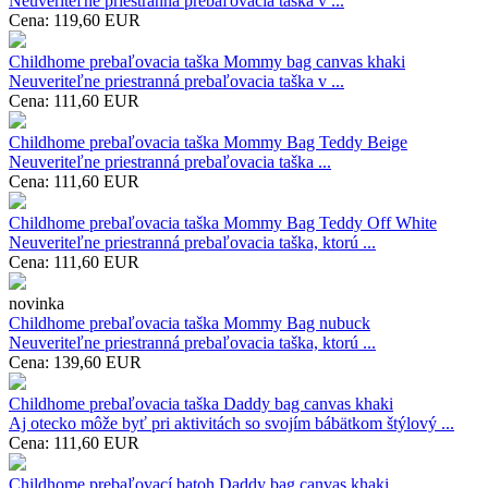
Neuveriteľne priestranná prebaľovacia taška v ...
Cena:
119,60
EUR
Childhome prebaľovacia taška Mommy bag canvas khaki
Neuveriteľne priestranná prebaľovacia taška v ...
Cena:
111,60
EUR
Childhome prebaľovacia taška Mommy Bag Teddy Beige
Neuveriteľne priestranná prebaľovacia taška ...
Cena:
111,60
EUR
Childhome prebaľovacia taška Mommy Bag Teddy Off White
Neuveriteľne priestranná prebaľovacia taška, ktorú ...
Cena:
111,60
EUR
novinka
Childhome prebaľovacia taška Mommy Bag nubuck
Neuveriteľne priestranná prebaľovacia taška, ktorú ...
Cena:
139,60
EUR
Childhome prebaľovacia taška Daddy bag canvas khaki
Aj otecko môže byť pri aktivitách so svojím bábätkom štýlový ...
Cena:
111,60
EUR
Childhome prebaľovací batoh Daddy bag canvas khaki