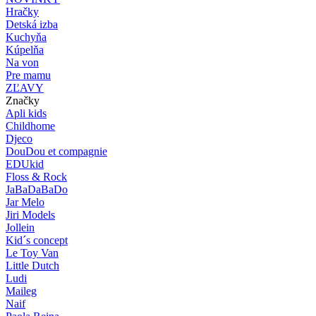
Hračky
Detská izba
Kuchyňa
Kúpelňa
Na von
Pre mamu
ZĽAVY
Značky
Apli kids
Childhome
Djeco
DouDou et compagnie
EDUkid
Floss & Rock
JaBaDaBaDo
Jar Melo
Jiri Models
Jollein
Kid´s concept
Le Toy Van
Little Dutch
Ludi
Maileg
Naif