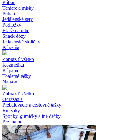
Príbor
Taniere a misky
Poháre
Jedálenské sety
Podložky
Fľaše na pitie
Snack dózy
Jedálenské stoličky
Kúpelňa
Zobraziť všetko
Kozmetika
Kúpanie
Toaletné tašky
Na von
Zobraziť všetko
Odrážadlá
Prebalovacie a cestovné tašky
Ruksaky
Sponky, gumičky a iné čačky
Pre mamu