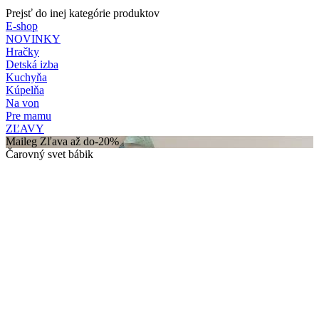
Prejsť do inej kategórie produktov
E-shop
NOVINKY
Hračky
Detská izba
Kuchyňa
Kúpelňa
Na von
Pre mamu
ZĽAVY
Maileg Zľava až do-20%
Čarovný svet bábik