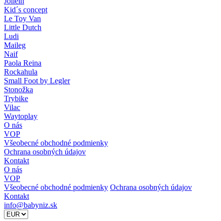
Jollein
Kid´s concept
Le Toy Van
Little Dutch
Ludi
Maileg
Naif
Paola Reina
Rockahula
Small Foot by Legler
Stonožka
Trybike
Vilac
Waytoplay
O nás
VOP
Všeobecné obchodné podmienky
Ochrana osobných údajov
Kontakt
O nás
VOP
Všeobecné obchodné podmienky
Ochrana osobných údajov
Kontakt
info@babyniz.sk