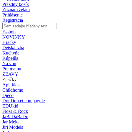
Prázdny košík
Zoznam želaní
Prihlásenie
Registrácia
E-shop
NOVINKY
Hračky
Detská izba
Kuchyňa
Kúpelňa
Na von
Pre mamu
ZĽAVY
Značky
Apli kids
Childhome
Djeco
DouDou et compagnie
EDUkid
Floss & Rock
JaBaDaBaDo
Jar Melo
Jiri Models