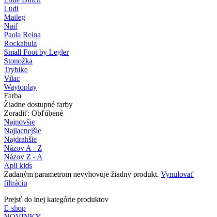
Ludi
Maileg
Naif
Paola Reina
Rockahula
Small Foot by Legler
Stonožka
Trybike
Vilac
Waytoplay
Farba
Žiadne dostupné farby
Zoradiť: Obľúbené
Najnovšie
Najlacnejšie
Najdrahšie
Názov A - Z
Názov Z - A
Apli kids
Zadaným parametrom nevyhovuje žiadny produkt.
Vynulovať
filtráciu
Prejsť do inej kategórie produktov
E-shop
NOVINKY