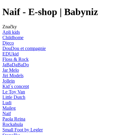
Naif - E-shop | Babyniz
Značky
Apli kids
Childhome
Djeco
DouDou et compagnie
EDUkid
Floss & Rock
JaBaDaBaDo
Jar Melo
Jiri Models
Jollein
Kid´s concept
Le Toy Van
Little Dutch
Ludi
Maileg
Naif
Paola Reina
Rockahula
Small Foot by Legler