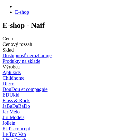
E-shop
E-shop -
Naif
Cena
Cenový rozsah
Sklad
Dostupnosť nerozhoduje
Produkty na sklade
Výrobca
Apli kids
Childhome
Djeco
DouDou et compagnie
EDUkid
Floss & Rock
JaBaDaBaDo
Jar Melo
Jiri Models
Jollein
Kid´s concept
Le Toy Van
Little Dutch