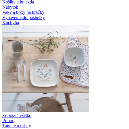
Košíky a hniezda
Nábytok
Vaky a boxy na hračky
Vybavenie do postielky
Kuchyňa
Zobraziť všetko
Príbor
Taniere a misky