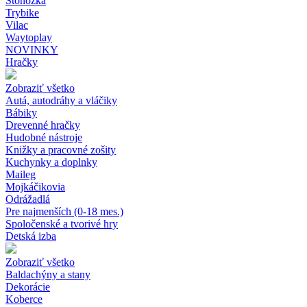
Stonožka
Trybike
Vilac
Waytoplay
NOVINKY
Hračky
Zobraziť všetko
Autá, autodráhy a vláčiky
Bábiky
Drevenné hračky
Hudobné nástroje
Knižky a pracovné zošity
Kuchynky a doplnky
Maileg
Mojkáčikovia
Odrážadlá
Pre najmenších (0-18 mes.)
Spoločenské a tvorivé hry
Detská izba
Zobraziť všetko
Baldachýny a stany
Dekorácie
Koberce