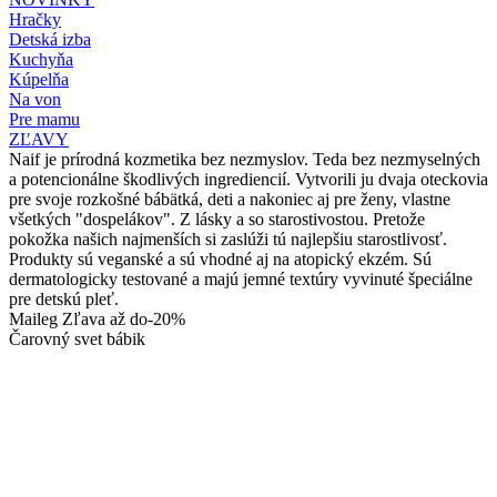
Hračky
Detská izba
Kuchyňa
Kúpelňa
Na von
Pre mamu
ZĽAVY
Naif je prírodná kozmetika bez nezmyslov. Teda bez nezmyselných
a potencionálne škodlivých ingrediencií. Vytvorili ju dvaja oteckovia
pre svoje rozkošné bábätká, deti a nakoniec aj pre ženy, vlastne
všetkých "dospelákov". Z lásky a so starostivostou. Pretože
pokožka našich najmenších si zaslúži tú najlepšiu starostlivosť.
Produkty sú veganské a sú vhodné aj na atopický ekzém. Sú
dermatologicky testované a majú jemné textúry vyvinuté špeciálne
pre detskú pleť.
Maileg Zľava až do-20%
Čarovný svet bábik