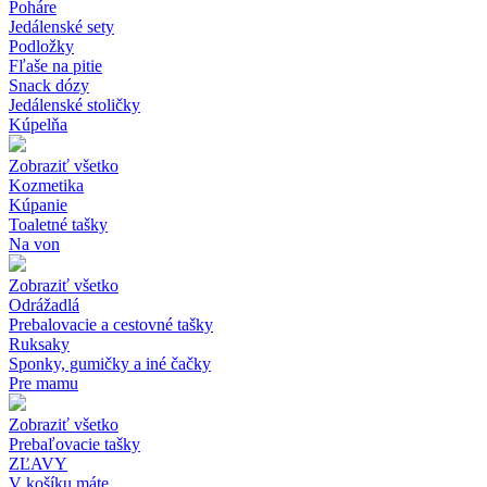
Poháre
Jedálenské sety
Podložky
Fľaše na pitie
Snack dózy
Jedálenské stoličky
Kúpelňa
Zobraziť všetko
Kozmetika
Kúpanie
Toaletné tašky
Na von
Zobraziť všetko
Odrážadlá
Prebalovacie a cestovné tašky
Ruksaky
Sponky, gumičky a iné čačky
Pre mamu
Zobraziť všetko
Prebaľovacie tašky
ZĽAVY
V košíku máte