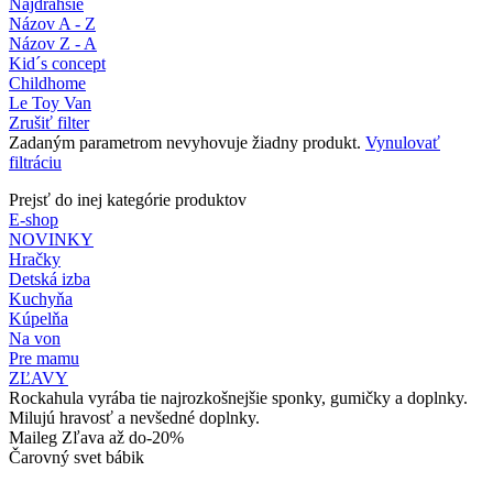
Najdrahšie
Názov A - Z
Názov Z - A
Kid´s concept
Childhome
Le Toy Van
Zrušiť filter
Zadaným parametrom nevyhovuje žiadny produkt.
Vynulovať
filtráciu
Prejsť do inej kategórie produktov
E-shop
NOVINKY
Hračky
Detská izba
Kuchyňa
Kúpelňa
Na von
Pre mamu
ZĽAVY
Rockahula vyrába tie najrozkošnejšie sponky, gumičky a doplnky.
Milujú hravosť a nevšedné doplnky.
Maileg Zľava až do-20%
Čarovný svet bábik