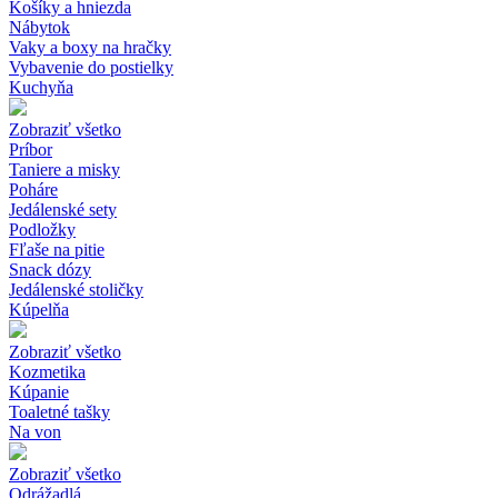
Košíky a hniezda
Nábytok
Vaky a boxy na hračky
Vybavenie do postielky
Kuchyňa
Zobraziť všetko
Príbor
Taniere a misky
Poháre
Jedálenské sety
Podložky
Fľaše na pitie
Snack dózy
Jedálenské stoličky
Kúpelňa
Zobraziť všetko
Kozmetika
Kúpanie
Toaletné tašky
Na von
Zobraziť všetko
Odrážadlá