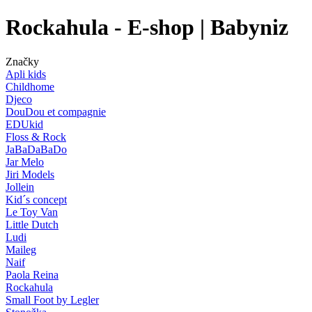
Rockahula - E-shop | Babyniz
Značky
Apli kids
Childhome
Djeco
DouDou et compagnie
EDUkid
Floss & Rock
JaBaDaBaDo
Jar Melo
Jiri Models
Jollein
Kid´s concept
Le Toy Van
Little Dutch
Ludi
Maileg
Naif
Paola Reina
Rockahula
Small Foot by Legler