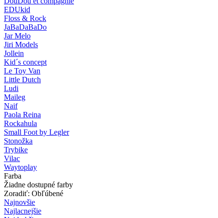
DouDou et compagnie
EDUkid
Floss & Rock
JaBaDaBaDo
Jar Melo
Jiri Models
Jollein
Kid´s concept
Le Toy Van
Little Dutch
Ludi
Maileg
Naif
Paola Reina
Rockahula
Small Foot by Legler
Stonožka
Trybike
Vilac
Waytoplay
Farba
Žiadne dostupné farby
Zoradiť: Obľúbené
Najnovšie
Najlacnejšie