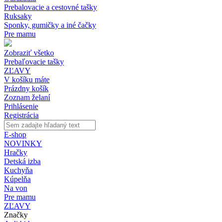
Prebalovacie a cestovné tašky
Ruksaky
Sponky, gumičky a iné čačky
Pre mamu
Zobraziť všetko
Prebaľovacie tašky
ZĽAVY
V košíku máte
Prázdny košík
Zoznam želaní
Prihlásenie
Registrácia
E-shop
NOVINKY
Hračky
Detská izba
Kuchyňa
Kúpelňa
Na von
Pre mamu
ZĽAVY
Značky