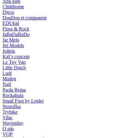
Apli kids
Childhome
Djeco
DouDou et compagnie
EDUkid
Floss & Rock
JaBaDaBaDo
Jar Melo
Jiri Models
Jollein
Kid´s concept
Le Toy Van
Little Dutch
Ludi
Maileg
Naif
Paola Reina
Rockahula
Small Foot by Legler
Stonožka
Trybike
Vilac
Waytoplay
O nás
VOP